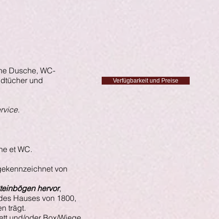
ine Dusche, WC-
ndtücher und
Verfügbarkeit und Preise
rvice.
he et WC.
t gekennzeichnet von
teinbögen hervor
,
r des Hauses von 1800,
 trägt.
Bett und/oder Box/Wiege