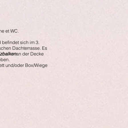
he et WC.
befindet sich im 3.
chen Dachterrasse. Es
zbalken
an der Decke
eben.
Bett und/oder Box/Wiege