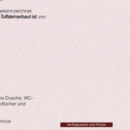
 gekennzeichnet
uffsteinerbaut ist
, von
.
ine Dusche, WC-
ndtücher und
rvice.
Verfügbarkeit und Preise