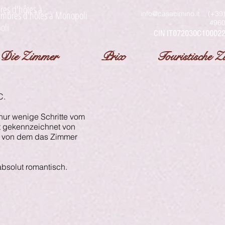
es d'hôtes à
mbres d'hôtes à Monopoli
info@casacimino.it
(+39)
496
oli
CIN
IT072030C10002
Die Zimmer
Prix
Touristische Zi
C.
nur wenige Schritte vom
st gekennzeichnet von
, von dem das Zimmer
absolut romantisch.