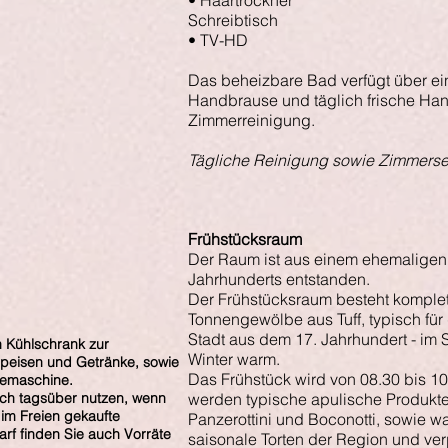
• Haartrockner
Schreibtisch
• TV-HD
Das beheizbare Bad verfügt über e
Handbrause und täglich frische Ha
Zimmerreinigung.
Tägliche Reinigung sowie Zimmerse
Frühstücksraum
Der Raum ist aus einem ehemaligen 
Jahrhunderts entstanden.
Der Frühstücksraum besteht komple
Tonnengewölbe aus Tuff, typisch für
Stadt aus dem 17. Jahrhundert - im
n Kühlschrank zur
Winter warm.
peisen und Getränke, sowie
Das Frühstück wird von 08.30 bis 10.
eemaschine.
ch tagsüber nutzen, wenn
werden typische apulische Produkte
im Freien gekaufte
Panzerottini und Boconotti, sowie w
arf finden Sie auch Vorräte
saisonale Torten der Region und ve