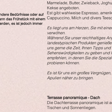
Marmelade, Butter, Zwieback, Joghur
Kekse angeboten.
Est gibt wahlweise Espresso, ameri
ondere Bedürfnisse oder auf
Cappuccino, Milch und divers Teeso
ann das Frühstück mit einem
werden, es ist jedoch immer
Es liegt uns am Herzen, Sie mit ein
verwöhen.
Während Sie unser reichhaltiges An
landestypischen Produkten genieße
uns gerne die Zeit, Ihnen Tipps und
Sehenswürdigkeiten zu geben und I
empfehlen, in denen Sie die Spezial
probieren können.
Es ist für uns ein großes Vergnügen
Apulien näher zu bringen.
Terrasse panoramique - Dach
Die Dachterrasse panoramique ist au
Tischen und Sonnenliegen.