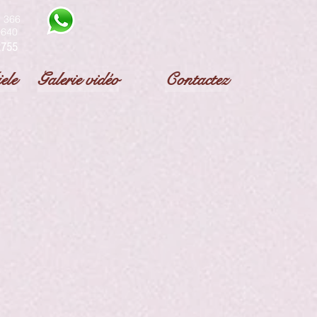
 366
0640
2755
ele
Galerie vidéo
Contactez