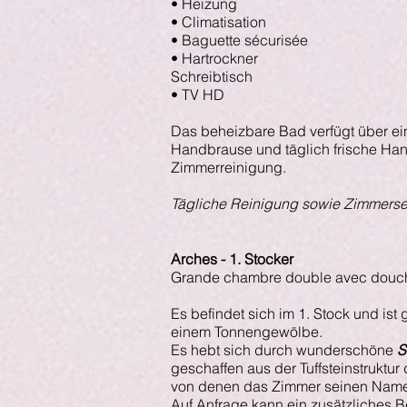
• Heizung
• Climatisation
• Baguette sécurisée
• Hartrockner
Schreibtisch
• TV HD
Das beheizbare Bad verfügt über e
Handbrause und täglich frische Ha
Zimmerreinigung.
Tägliche Reinigung sowie Zimmerse
Arches - 1. Stocker
Grande chambre double avec douc
Es befindet sich im 1. Stock und is
einem Tonnengewölbe.
Es hebt sich durch wunderschöne
S
geschaffen aus der Tuffsteinstruktu
von denen das Zimmer seinen Namen
Auf Anfrage kann ein zusätzliches 