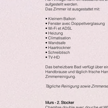
aufgestellt werden.
Das Zimmer ist ausgestattet mit:
• Kleinem Balkon
• Fenster avec Doppeltverglasung
• Wi-Fi et ADSL
• Heizung
• Climatisation
• Wandsafe
• Haartrockner
• Schreibtisch
• TV-HD
Das beheizbare Bad verfügt über e
Handbrause und täglich frische Ha
Zimmerreinigung.
Tägliche Reinigung sowie Zimmerse
Murs - 2. Stocker
Chambre double avec douche et W