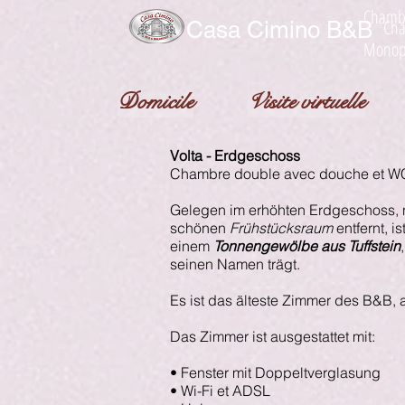
Chambr
Cha
Casa Cimino B&B
Monop
Domicile
Visite virtuelle
Volta - Erdgeschoss
Chambre double avec douche et W
Gelegen im erhöhten Erdgeschoss, 
schönen
Frühstücksraum
entfernt, i
einem
Tonnengewölbe aus Tuffstein
seinen Namen trägt.
Es ist das älteste Zimmer des B&B, 
Das Zimmer ist ausgestattet mit:
• Fenster mit Doppeltverglasung
• Wi-Fi et ADSL