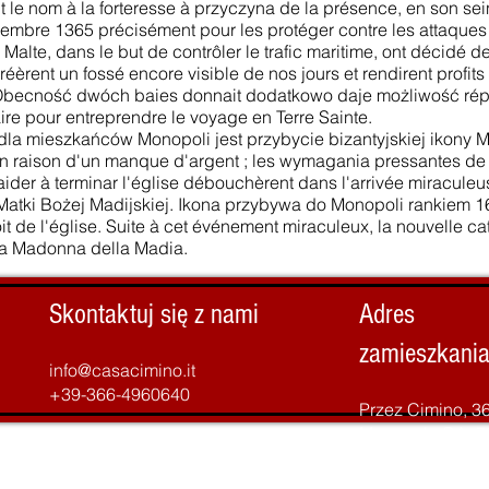
t le nom à la forteresse à przyczyna de la présence, en son sei
écembre 1365 précisément pour les protéger contre les attaques
 Malte, dans le but de contrôler le trafic maritime, ont décidé 
s créèrent un fossé encore visible de nos jours et rendirent profits
 Obecność dwóch baies donnait dodatkowo daje możliwość rép
aire pour entreprendre le voyage en Terre Sainte.
a mieszkańców Monopoli jest przybycie bizantyjskiej ikony 
 en raison d'un manque d'argent ; les wymagania pressantes d
 aider à terminar l'église débouchèrent dans l'arrivée miraculeu
 la Matki Bożej Madijskiej. Ikona przybywa do Monopoli rankiem 1
it de l'église. Suite à cet événement miraculeux, la nouvelle ca
 la Madonna della Madia.
Skontaktuj się z nami
Adres
zamieszkani
info@casacimino.it
+39-366-4960640
Przez Cimino, 3
Monopoly, BA 7