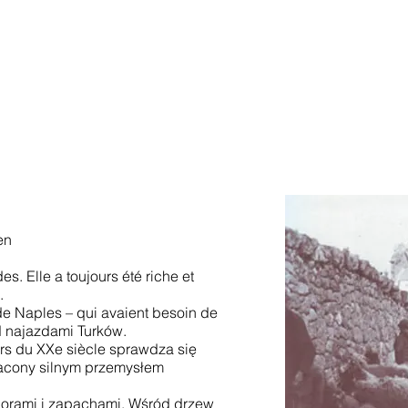
en
. Elle a toujours été riche et
.
r de Naples – qui avaient besoin de
ed najazdami Turków.
urs du XXe siècle sprawdza się
ogacony silnym przemysłem
lorami i zapachami. Wśród drzew