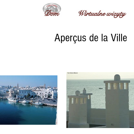
Pensjo
Pen
B&B Casa Cimino
Dom
Wirtualne wizyty
Aperçus de la Ville