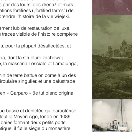
s par des tours, des drenaż et murs
ns fortifiées („fortified farms”) de
endre l'histoire de la vie wiejski.
ment lub de restauration de luxe,
 traces visible de l'histoire complexe
 pour la plupart désaffectées, et
pa, dont la structure zachowaj
le, la masseria Losciale et Lamalunga,
in de terre battue on come à un des
culaire singulier, et une balustrade
 « Carparo » (le tuf blanc original
ue basse et dentelée qui caractérise
t tout le Moyen Age, fondé en 1086
 baies formant deux petits ports
tique, il fût le siège du monastère