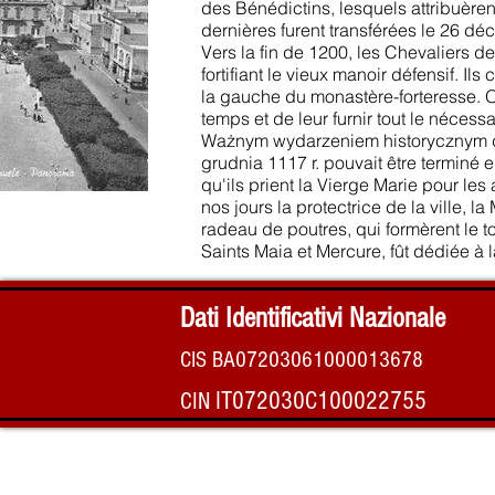
des Bénédictins, lesquels attribuèren
dernières furent transférées le 26 d
Vers la fin de 1200, les Chevaliers de
fortifiant le vieux manoir défensif. Il
la gauche du monastère-forteresse.
temps et de leur furnir tout le nécess
Ważnym wydarzeniem historycznym dl
grudnia 1117 r. pouvait être terminé
qu'ils prient la Vierge Marie pour les
nos jours la protectrice de la ville,
radeau de poutres, qui formèrent le to
Saints Maia et Mercure, fût dédiée à
Dati Identificativi Nazionale
CIS BA07203061000013678
IT072030C100022755
CIN