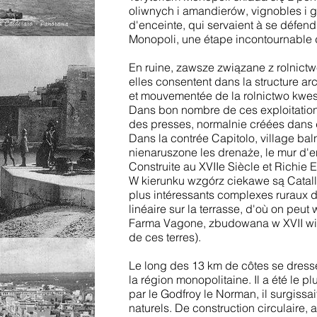
oliwnych i amandierów, vignobles i ga
d'enceinte, qui servaient à se défendr
Monopoli, une étape incontournable des
En ruine, zawsze związane z rolnict
elles consentent dans la structure ar
et mouvementée de la rolnictwo kwes
Dans bon nombre de ces exploitations
des presses, normalnie créées dans 
Dans la contrée Capitolo, village ba
nienaruszone les drenaże, le mur d'en
Construite au XVIIe Siècle et Richie E
W kierunku wzgórz ciekawe są Catall
plus intéressants complexes ruraux de
linéaire sur la terrasse, d'où on peut
Farma Vagone, zbudowana w XVII wieku
de ces terres).
Le long des 13 km de côtes se dresse
la région monopolitaine. Il a été le
par le Godfroy le Norman, il surgissa
naturels. De construction circulaire,