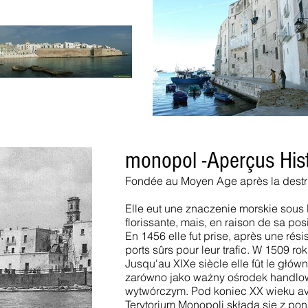
monopol -
Aperçus His
Fondée au Moyen Age après la destruk
Elle eut une znaczenie morskie sous l
florissante, mais, en raison de sa pos
En 1456 elle fut prise, après une rés
ports sûrs pour leur trafic. W 1509 r
Jusqu'au XIXe siècle elle fût le głó
zarówno jako ważny ośrodek handlowy,
wytwórczym. Pod koniec XX wieku ava
Terytorium Monopoli składa się z po