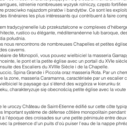
rrigues, istnienie nombreuses wyzysk rolniczy, często fortifiée
e przeciwko najazdom piratów i bandytów. Ce sont les exploitatio
 itinéraires les plus intéressants qui contribuent à faire compr
wem tradycyjnenelle lub przekształcone w complexes d'héberge
chitecte, rustico ou élégante, méditerranéenne lub baroque, des
tia południa.
 nous rencontrons de nombreuses Chapelles et petites églises,
des caverns.
lnéaire de Monopoli, vous pouvez wielbiciel la masseria Garrap
ceinte, le pont et la petite église avec un portail du XVIe sièc
nsuite des Escaliers du XVIIIe Siècle i de la Chapelle.
uccio, Spina Grande i Piccola oraz masseria Rota. Par un chem
 la zone, masseria Caramanna, caractérisée par un escalier cir
 wielbiciel le paysage qui s'étend des wzgórza w kierunku śr.
, charakteryzuje się obecnością petite église avec la voute en
 le uroczy Château de Saint-Etienne édifié sur cette côte typiq
 plus Important système de défense côtière monopolitain pendan
it à l'époque des croisades sur une petite péninsule entre deux
 avec la présence d'un puits d'où puiser l'eau de la nappe phréa