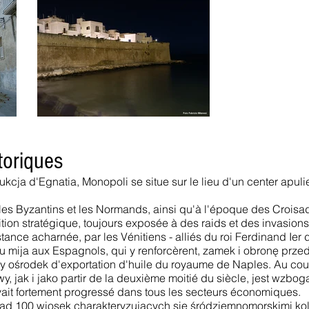
toriques
cja d'Egnatia, Monopoli se situe sur le lieu d'un center apuli
es Byzantins et les Normands, ainsi qu'à l'époque des Croisades
ition stratégique, toujours exposée à des raids et des invasions
istance acharnée, par les Vénitiens - alliés du roi Ferdinand Ie
oku mija aux Espagnols, qui y renforcèrent, zamek i obronę prz
wny ośrodek d'exportation d'huile du royaume de Naples. Au co
 jak i jako partir de la deuxième moitié du siècle, jest wzb
it fortement progressé dans tous les secteurs économiques.
nad 100 wiosek charakteryzujących się śródziemnomorskimi ko