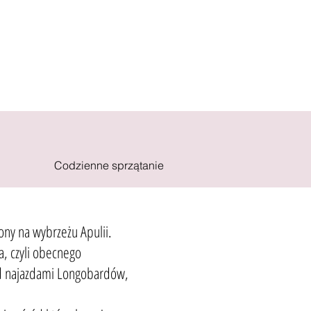
Codzienne sprzątanie
ony na wybrzeżu Apulii.
a, czyli obecnego
zed najazdami Longobardów,