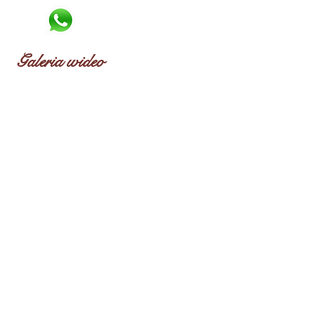
 366
0640
2755
Galeria wideo