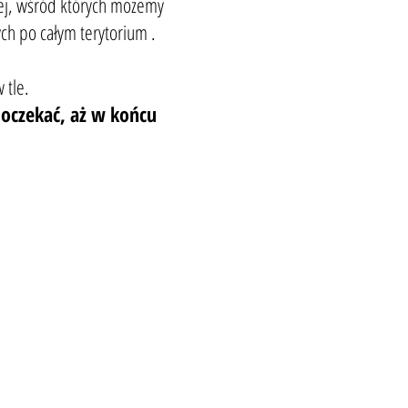
wej, wśród których możemy
ych po całym terytorium .
 tle.
oczekać, aż w końcu