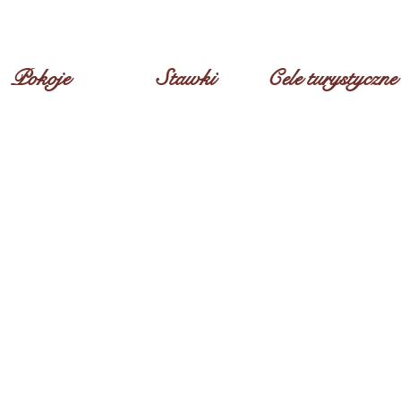
sjonat w Monopoli
info@casacimino.it
(+39)
496
CIN
IT072030C10002
Pokoje
Stawki
Cele turystyczne