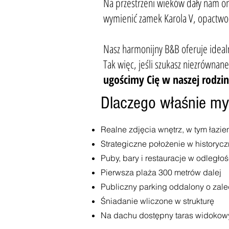
Na przestrzeni wieków dały nam on
wymienić zamek Karola V, opactwo S
Nasz harmonijny B&B oferuje ideal
Tak więc, jeśli szukasz niezrównan
ugościmy Cię w naszej rodzi
Dlaczego właśnie my
Realne zdjęcia wnętrz, w tym łazie
Strategiczne położenie w historyc
Puby, bary i restauracje w odległo
Pierwsza plaża 300 metrów dalej
Publiczny parking oddalony o zal
Śniadanie wliczone w strukturę
Na dachu dostępny taras widokow