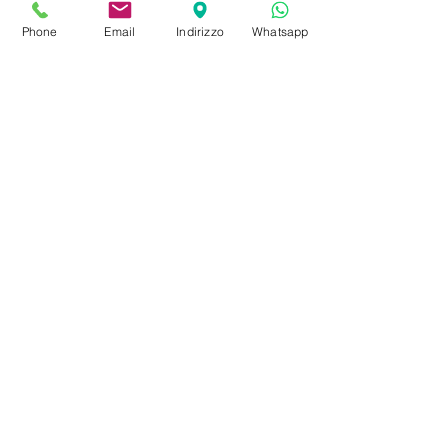
l'abbaye de Saint-Etienne, outre à de
nombreuses églises rupestres et de
Phone
Email
Indirizzo
Whatsapp
bâtiments historiques disséminés sur tout
le territoire。
巴黎和弦 B
&
B 提供质朴与现代的
完美结合，带有一丝浪漫 en
arrière-plan. Donc，如果您寻求无与
伦比的氛围和一流的服务，
Nous
avons hâte de vous accueillir enfin
dans notre famille！